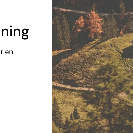
ening
r en