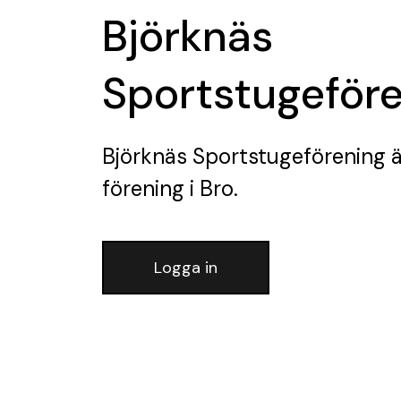
Björknäs
Sportstugeför
Björknäs Sportstugeförening
ä
förening
i Bro.
Logga in