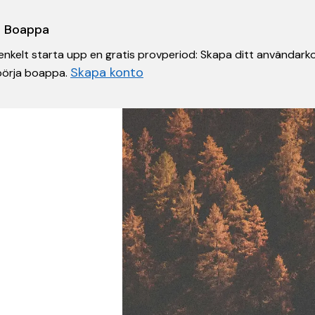
 i Boappa
nkelt starta upp en gratis provperiod: Skapa ditt användarko
Skapa konto
 börja boappa.