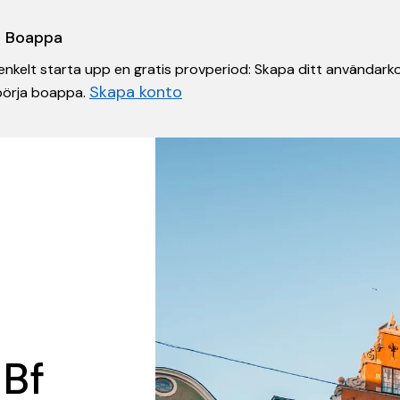
 i Boappa
nkelt starta upp en gratis provperiod: Skapa ditt användarko
Skapa konto
 börja boappa.
 Bf