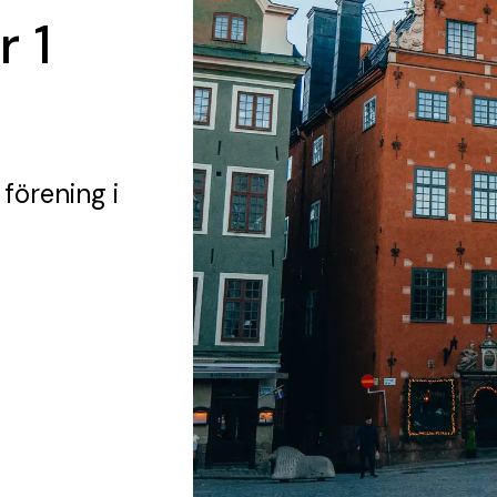
 1
 förening
i