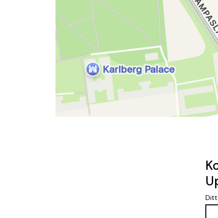
Ko
U
Dit