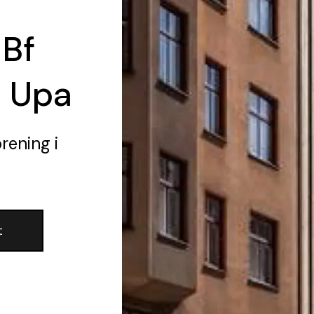
 Bf
2 Upa
örening
i
t