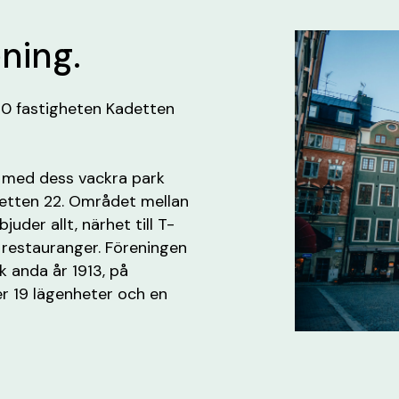
ening.
20 fastigheten Kadetten
tt med dess vackra park
detten 22. Området mellan
der allt, närhet till T-
a restauranger. Föreningen
k anda år 1913, på
r 19 lägenheter och en