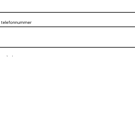
t telefonnummer
 mejladress
delande till styrelsen