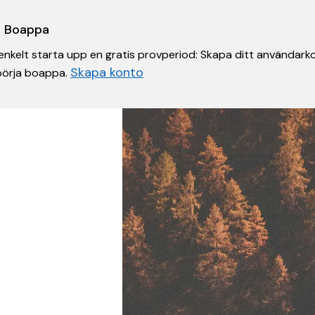
 i Boappa
nkelt starta upp en gratis provperiod: Skapa ditt användarko
Skapa konto
 börja boappa.