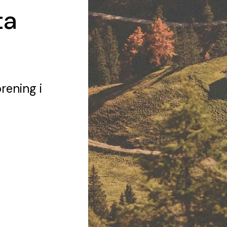
ta
örening
i