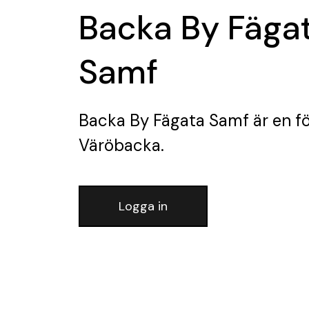
Backa By Fäga
Samf
Backa By Fägata Samf
är en f
Väröbacka.
Logga in