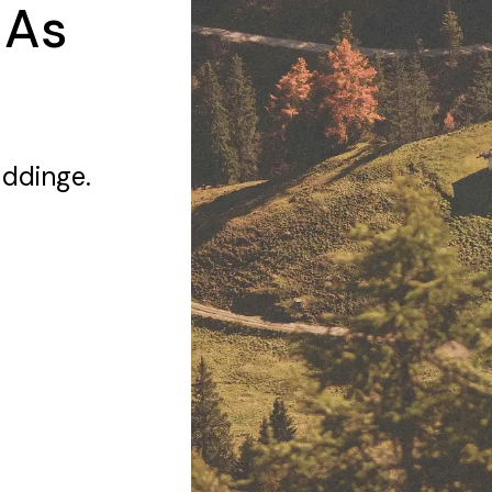
 As
uddinge.