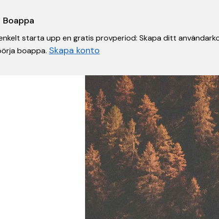
 i Boappa
nkelt starta upp en gratis provperiod: Skapa ditt användarko
Skapa konto
 börja boappa.