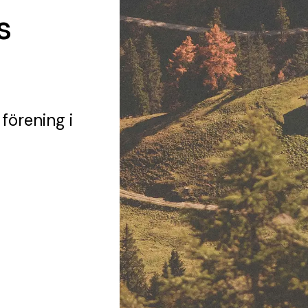
s
 förening
i