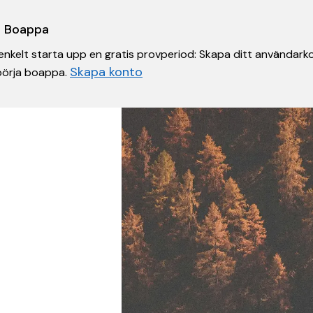
 i Boappa
nkelt starta upp en gratis provperiod: Skapa ditt användarko
Skapa konto
 börja boappa.