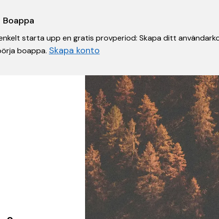
 i Boappa
nkelt starta upp en gratis provperiod: Skapa ditt användarko
Skapa konto
 börja boappa.