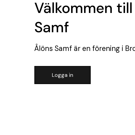
Välkommen till
Samf
Ålöns Samf
är en förening
i B
Logga in