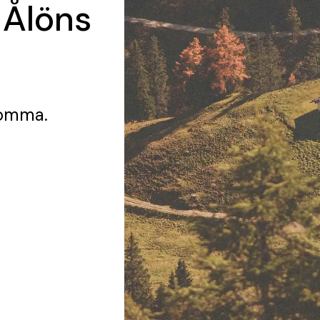
 Ålöns
romma.